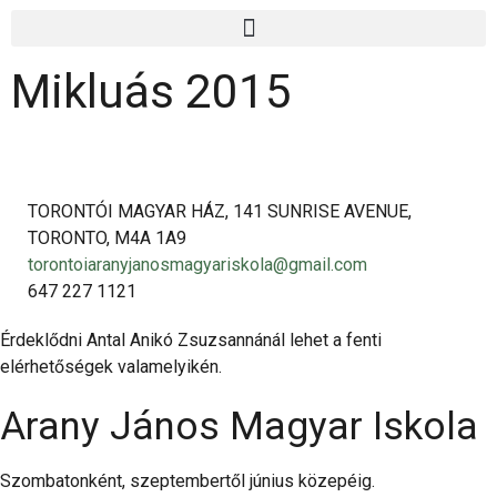
Mikluás 2015
TORONTÓI MAGYAR HÁZ, 141 SUNRISE AVENUE,
TORONTO, M4A 1A9
torontoiaranyjanosmagyariskola@gmail.com
647 227 1121
Érdeklődni Antal Anikó Zsuzsannánál lehet a fenti
elérhetőségek valamelyikén.
Arany János Magyar Iskola
Szombatonként, szeptembertől június közepéig.